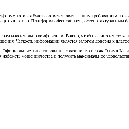
тформу, которая будет соответствовать вашим требованиям и о
 карточных игр. Платформа обеспечивает доступ к актуальным б
 играм максимально комфортным. Важно, чтобы казино имело ясн
шения. Четкость информации является залогом доверия к платф
. Официальные лицензированные казино, такие как Олимп Казин
я избежать мошенничества и получить максимальное удовольстви