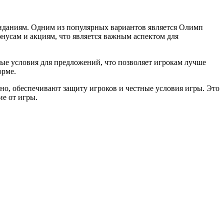
жиданиям. Одним из популярных вариантов является Олимп
онусам и акциям, что является важным аспектом для
ые условия для предложений, что позволяет игрокам лучше
орме.
о, обеспечивают защиту игроков и честные условия игры. Это
е от игры.