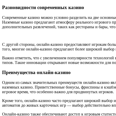
Разновидности современных казино
Современные казино можно условно разделить на две основные
Наземные казино предлагают атмосферу реального игрового пр
дополнительных развлечений, таких как рестораны и бары, что
С другой стороны, онлайн-казино предоставляют игрокам больш
того, многие онлайн-казино предлагают более широкий выбор 
Важно отметить, что с увеличением популярности технологий
типов. Такие инновации открывают новые возможности для пог
Преимущества онлайн-казино
Одним из самых значительных преимуществ онлайн-казино явля
наземных казино. Приветственные бонусы, фриспины и кэшбэк
игровое время, что особенно важно для продвинутых игроков.
Кроме того, онлайн-казино часто предлагают широкий выбор иг
автоматов до живых карточных игр — выбор действительно впеч
Онлайн-казино также обеспечивают доступ к игровым статистик