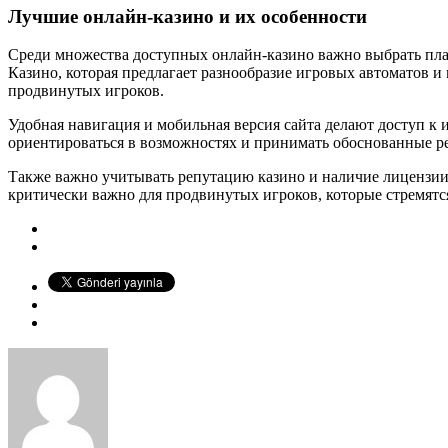
Лучшие онлайн-казино и их особенности
Среди множества доступных онлайн-казино важно выбрать пла
Казино, которая предлагает разнообразие игровых автоматов и
продвинутых игроков.
Удобная навигация и мобильная версия сайта делают доступ к
ориентироваться в возможностях и принимать обоснованные ре
Также важно учитывать репутацию казино и наличие лицензии
критически важно для продвинутых игроков, которые стремятс