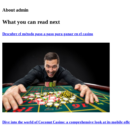
About
admin
What you can read next
Descubre el método paso a paso para ganar en el casino
Dive into the world of Coconut Casino: a comprehensive look at its mobile offe