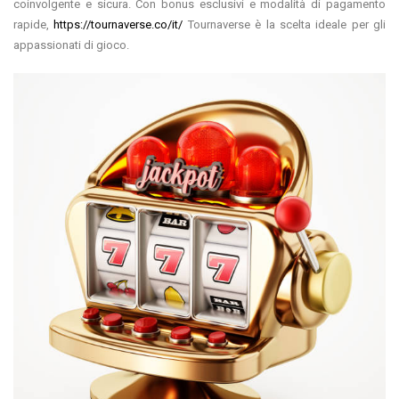
coinvolgente e sicura. Con bonus esclusivi e modalità di pagamento
rapide,
https://tournaverse.co/it/
Tournaverse è la scelta ideale per gli
appassionati di gioco.