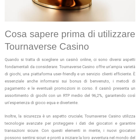
Cosa sapere prima di utilizzare
Tournaverse Casino
Quando si tratta di scegliere un casinò online, ci sono diversi aspetti
fondamentali da considerare. Tournaverse Casino offre un’ampia varietà
di giochi, una piattaforma user-friendly e un servizio clienti efficiente. È
essenziale anche informarsi sui bonus di benvenuto, i metodi di
pagamento e le eventuali promozioni in corso. Il casinò presenta un
assortimento di giochi con un RTP medio del 96,2%, garantendo così
un’esperienza di gioco equa e divertente.
Inoltre, la sicurezza è un aspetto cruciale; Tournaverse Casino utilizza
tecnologie avanzate per proteggere i dati dei giocatori e garantire
transazioni sicure. Con questi elementi in mente, i nuovi giocatori
possono sentirsi sicuri e pronti a iniziare la loro avventura nel mondo del