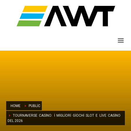
HOME
PUBLIC
TOURNAVERSE CASINO: I MIGLIORI GIOCHI SLOT E LIVE CASINO
DEL 2026