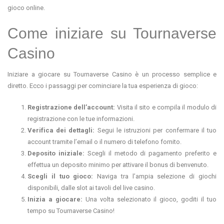
gioco online.
Come iniziare su Tournaverse
Casino
Iniziare a giocare su Tournaverse Casino è un processo semplice e
diretto. Ecco i passaggi per cominciare la tua esperienza di gioco:
Registrazione dell’account:
Visita il sito e compila il modulo di
registrazione con le tue informazioni.
Verifica dei dettagli:
Segui le istruzioni per confermare il tuo
account tramite l’email o il numero di telefono fornito.
Deposito iniziale:
Scegli il metodo di pagamento preferito e
effettua un deposito minimo per attivare il bonus di benvenuto.
Scegli il tuo gioco:
Naviga tra l’ampia selezione di giochi
disponibili, dalle slot ai tavoli del live casino.
Inizia a giocare:
Una volta selezionato il gioco, goditi il tuo
tempo su Tournaverse Casino!