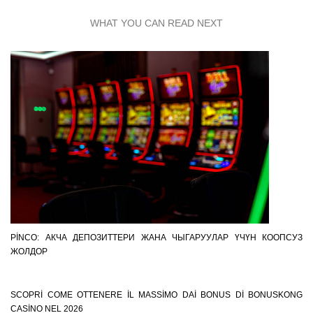
WHAT YOU CAN READ NEXT
PINCO: АКЧА ДЕПОЗИТТЕРИ ЖАНА ЧЫГАРУУЛАР ҮЧҮН КООПСУЗ
ЖОЛДОР
SCOPRI COME OTTENERE IL MASSIMO DAI BONUS DI BONUSKONG
CASINO NEL 2026