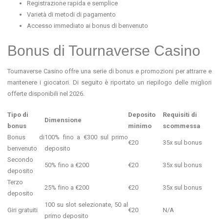
Registrazione rapida e semplice
Varietà di metodi di pagamento
Accesso immediato ai bonus di benvenuto
Bonus di Tournaverse Casino
Tournaverse Casino offre una serie di bonus e promozioni per attrarre e
mantenere i giocatori. Di seguito è riportato un riepilogo delle migliori
offerte disponibili nel 2026.
Tipo di
Deposito
Requisiti di
Dimensione
bonus
minimo
scommessa
Bonus di
100% fino a €300 sul primo
€20
35x sul bonus
benvenuto
deposito
Secondo
50% fino a €200
€20
35x sul bonus
deposito
Terzo
25% fino a €200
€20
35x sul bonus
deposito
100 su slot selezionate, 50 al
Giri gratuiti
€20
N/A
primo deposito