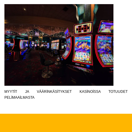
MYYTIT JA VÄÄRINKÄSITYKSET KASINOISSA TOTUUDET
PELIMAAILMASTA