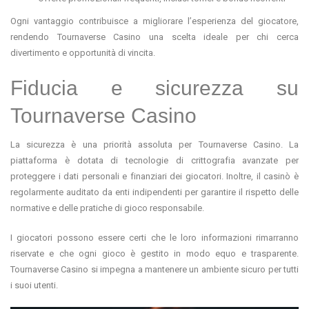
Ogni vantaggio contribuisce a migliorare l’esperienza del giocatore,
rendendo Tournaverse Casino una scelta ideale per chi cerca
divertimento e opportunità di vincita.
Fiducia e sicurezza su
Tournaverse Casino
La sicurezza è una priorità assoluta per Tournaverse Casino. La
piattaforma è dotata di tecnologie di crittografia avanzate per
proteggere i dati personali e finanziari dei giocatori. Inoltre, il casinò è
regolarmente auditato da enti indipendenti per garantire il rispetto delle
normative e delle pratiche di gioco responsabile.
I giocatori possono essere certi che le loro informazioni rimarranno
riservate e che ogni gioco è gestito in modo equo e trasparente.
Tournaverse Casino si impegna a mantenere un ambiente sicuro per tutti
i suoi utenti.