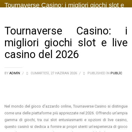
Tournaverse Casino: i migliori giochi slot e
live casino del 2026
Tournaverse Casino: i
migliori giochi slot e live
casino del 2026
BY
ADMIN
/
CUMARTESI, 27 HAZIRAN 2026
/
PUBLISHED IN
PUBLIC
Nel mondo del gioco d’azzardo online, Tournaverse Casino si distingue
come una delle piattaforme più apprezzate nel 2026. Offrendo un’ampia
gamma di giochi, tra cui slot entusiasmanti e opzioni di live casino,
questo casinò si dedica a fornire ai propri utenti un’esperienza di gioco