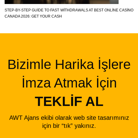
STEP-BY-STEP GUIDE TO FAST WITHDRAWALS AT BEST ONLINE CASINO
CANADA 2026: GET YOUR CASH
Bizimle Harika İşlere
İmza Atmak İçin
TEKLİF AL
AWT Ajans ekibi olarak web site tasarımınız
için bir “tık” yakınız.