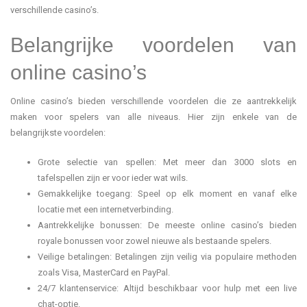
verschillende casino’s.
Belangrijke voordelen van
online casino’s
Online casino’s bieden verschillende voordelen die ze aantrekkelijk
maken voor spelers van alle niveaus. Hier zijn enkele van de
belangrijkste voordelen:
Grote selectie van spellen: Met meer dan 3000 slots en
tafelspellen zijn er voor ieder wat wils.
Gemakkelijke toegang: Speel op elk moment en vanaf elke
locatie met een internetverbinding.
Aantrekkelijke bonussen: De meeste online casino’s bieden
royale bonussen voor zowel nieuwe als bestaande spelers.
Veilige betalingen: Betalingen zijn veilig via populaire methoden
zoals Visa, MasterCard en PayPal.
24/7 klantenservice: Altijd beschikbaar voor hulp met een live
chat-optie.