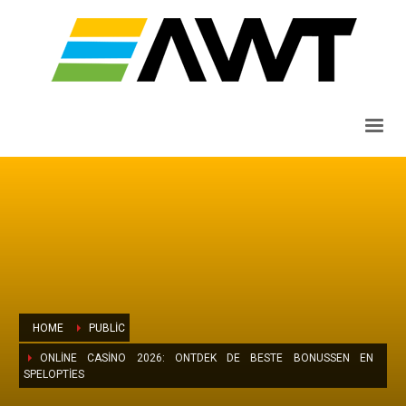
HOME
PUBLIC
ONLINE CASINO 2026: ONTDEK DE BESTE BONUSSEN EN
SPELOPTIES