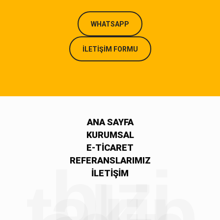
WHATSAPP
İLETİŞİM FORMU
ANA SAYFA
KURUMSAL
E-TİCARET
bizi
REFERANSLARIMIZ
İLETİŞİM
takip