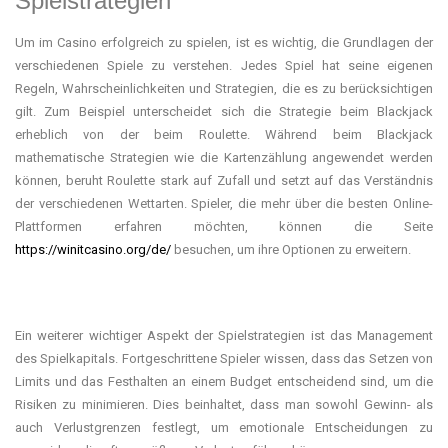
Spielstrategien
Um im Casino erfolgreich zu spielen, ist es wichtig, die Grundlagen der
verschiedenen Spiele zu verstehen. Jedes Spiel hat seine eigenen
Regeln, Wahrscheinlichkeiten und Strategien, die es zu berücksichtigen
gilt. Zum Beispiel unterscheidet sich die Strategie beim Blackjack
erheblich von der beim Roulette. Während beim Blackjack
mathematische Strategien wie die Kartenzählung angewendet werden
können, beruht Roulette stark auf Zufall und setzt auf das Verständnis
der verschiedenen Wettarten. Spieler, die mehr über die besten Online-
Plattformen erfahren möchten, können die Seite
https://winitcasino.org/de/
besuchen, um ihre Optionen zu erweitern.
Ein weiterer wichtiger Aspekt der Spielstrategien ist das Management
des Spielkapitals. Fortgeschrittene Spieler wissen, dass das Setzen von
Limits und das Festhalten an einem Budget entscheidend sind, um die
Risiken zu minimieren. Dies beinhaltet, dass man sowohl Gewinn- als
auch Verlustgrenzen festlegt, um emotionale Entscheidungen zu