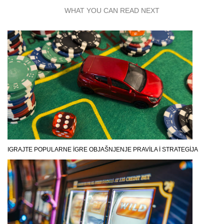
WHAT YOU CAN READ NEXT
IGRAJTE POPULARNE IGRE OBJAŠNJENJE PRAVILA I STRATEGIJA