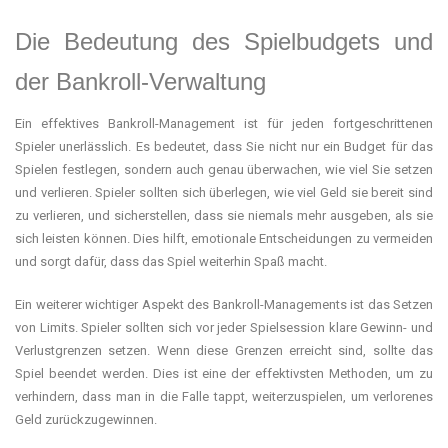
Die Bedeutung des Spielbudgets und
der Bankroll-Verwaltung
Ein effektives Bankroll-Management ist für jeden fortgeschrittenen
Spieler unerlässlich. Es bedeutet, dass Sie nicht nur ein Budget für das
Spielen festlegen, sondern auch genau überwachen, wie viel Sie setzen
und verlieren. Spieler sollten sich überlegen, wie viel Geld sie bereit sind
zu verlieren, und sicherstellen, dass sie niemals mehr ausgeben, als sie
sich leisten können. Dies hilft, emotionale Entscheidungen zu vermeiden
und sorgt dafür, dass das Spiel weiterhin Spaß macht.
Ein weiterer wichtiger Aspekt des Bankroll-Managements ist das Setzen
von Limits. Spieler sollten sich vor jeder Spielsession klare Gewinn- und
Verlustgrenzen setzen. Wenn diese Grenzen erreicht sind, sollte das
Spiel beendet werden. Dies ist eine der effektivsten Methoden, um zu
verhindern, dass man in die Falle tappt, weiterzuspielen, um verlorenes
Geld zurückzugewinnen.