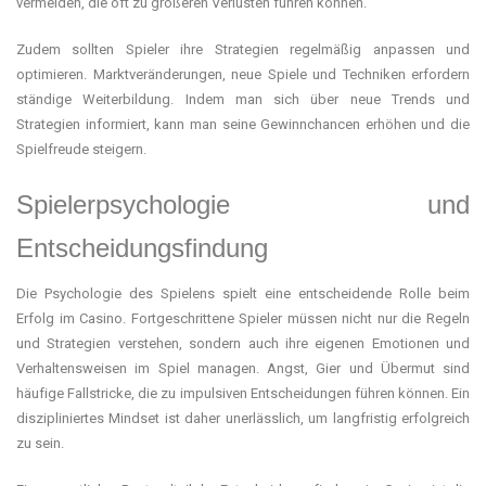
vermeiden, die oft zu größeren Verlusten führen können.
Zudem sollten Spieler ihre Strategien regelmäßig anpassen und
optimieren. Marktveränderungen, neue Spiele und Techniken erfordern
ständige Weiterbildung. Indem man sich über neue Trends und
Strategien informiert, kann man seine Gewinnchancen erhöhen und die
Spielfreude steigern.
Spielerpsychologie und
Entscheidungsfindung
Die Psychologie des Spielens spielt eine entscheidende Rolle beim
Erfolg im Casino. Fortgeschrittene Spieler müssen nicht nur die Regeln
und Strategien verstehen, sondern auch ihre eigenen Emotionen und
Verhaltensweisen im Spiel managen. Angst, Gier und Übermut sind
häufige Fallstricke, die zu impulsiven Entscheidungen führen können. Ein
diszipliniertes Mindset ist daher unerlässlich, um langfristig erfolgreich
zu sein.