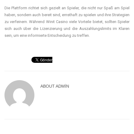
Die Plattform richtet sich gezielt an Spieler, die nicht nur Spaß am Spiel
haben, sondern auch bereit sind, ernsthaft zu spielen und ihre Strategien
zu verfeinern. Während Winit Casino viele Vorteile bietet, sollten Spieler
sich auch über die Lizenzierung und die Auszahlungslimits im Klaren
sein, um eine informierte Entscheidung zu treffen.
ABOUT
ADMIN