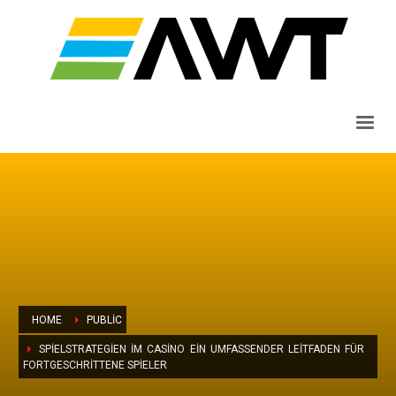
HOME
PUBLIC
SPIELSTRATEGIEN IM CASINO EIN UMFASSENDER LEITFADEN FÜR
FORTGESCHRITTENE SPIELER