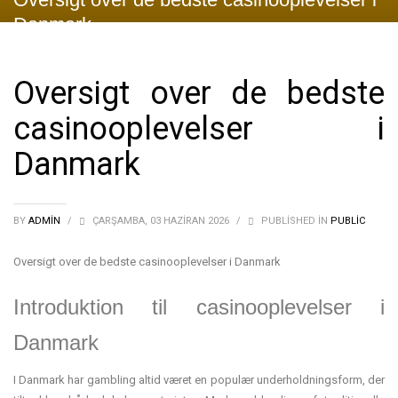
Danmark
Oversigt over de bedste
casinooplevelser i
Danmark
BY
ADMIN
/
ÇARŞAMBA, 03 HAZIRAN 2026
/
PUBLISHED IN
PUBLIC
Oversigt over de bedste casinooplevelser i Danmark
Introduktion til casinooplevelser i
Danmark
I Danmark har gambling altid været en populær underholdningsform, der