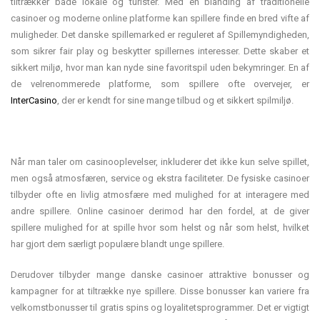
tiltrækker både lokale og turister. Med en blanding af traditionelle
casinoer og moderne online platforme kan spillere finde en bred vifte af
muligheder. Det danske spillemarked er reguleret af Spillemyndigheden,
som sikrer fair play og beskytter spillernes interesser. Dette skaber et
sikkert miljø, hvor man kan nyde sine favoritspil uden bekymringer. En af
de velrenommerede platforme, som spillere ofte overvejer, er
InterCasino
, der er kendt for sine mange tilbud og et sikkert spilmiljø.
Når man taler om casinooplevelser, inkluderer det ikke kun selve spillet,
men også atmosfæren, service og ekstra faciliteter. De fysiske casinoer
tilbyder ofte en livlig atmosfære med mulighed for at interagere med
andre spillere. Online casinoer derimod har den fordel, at de giver
spillere mulighed for at spille hvor som helst og når som helst, hvilket
har gjort dem særligt populære blandt unge spillere.
Derudover tilbyder mange danske casinoer attraktive bonusser og
kampagner for at tiltrække nye spillere. Disse bonusser kan variere fra
velkomstbonusser til gratis spins og loyalitetsprogrammer. Det er vigtigt