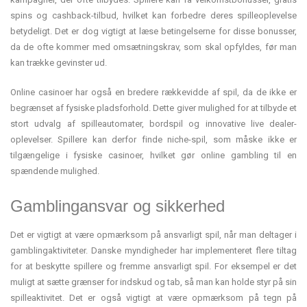
spins og cashback-tilbud, hvilket kan forbedre deres spilleoplevelse
betydeligt. Det er dog vigtigt at læse betingelserne for disse bonusser,
da de ofte kommer med omsætningskrav, som skal opfyldes, før man
kan trække gevinster ud.
Online casinoer har også en bredere rækkevidde af spil, da de ikke er
begrænset af fysiske pladsforhold. Dette giver mulighed for at tilbyde et
stort udvalg af spilleautomater, bordspil og innovative live dealer-
oplevelser. Spillere kan derfor finde niche-spil, som måske ikke er
tilgængelige i fysiske casinoer, hvilket gør online gambling til en
spændende mulighed.
Gamblingansvar og sikkerhed
Det er vigtigt at være opmærksom på ansvarligt spil, når man deltager i
gamblingaktiviteter. Danske myndigheder har implementeret flere tiltag
for at beskytte spillere og fremme ansvarligt spil. For eksempel er det
muligt at sætte grænser for indskud og tab, så man kan holde styr på sin
spilleaktivitet. Det er også vigtigt at være opmærksom på tegn på