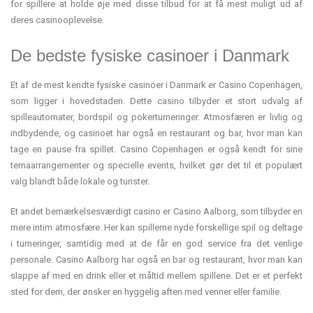
for spillere at holde øje med disse tilbud for at få mest muligt ud af
deres casinooplevelse.
De bedste fysiske casinoer i Danmark
Et af de mest kendte fysiske casinoer i Danmark er Casino Copenhagen,
som ligger i hovedstaden. Dette casino tilbyder et stort udvalg af
spilleautomater, bordspil og pokerturneringer. Atmosfæren er livlig og
indbydende, og casinoet har også en restaurant og bar, hvor man kan
tage en pause fra spillet. Casino Copenhagen er også kendt for sine
temaarrangementer og specielle events, hvilket gør det til et populært
valg blandt både lokale og turister.
Et andet bemærkelsesværdigt casino er Casino Aalborg, som tilbyder en
mere intim atmosfære. Her kan spillerne nyde forskellige spil og deltage
i turneringer, samtidig med at de får en god service fra det venlige
personale. Casino Aalborg har også en bar og restaurant, hvor man kan
slappe af med en drink eller et måltid mellem spillene. Det er et perfekt
sted for dem, der ønsker en hyggelig aften med venner eller familie.