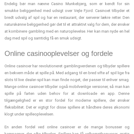
Endelig bør man nævne Casino Munkebjerg, som er kendt for sin
smukke beliggenhed med udsigt over Vejle Fjord. Casinoet tilbyder et
bredt udvalg af spil og har en restaurant, der serverer lækre retter. Den
naturskønne beliggenhed gør det til et attraktivt valg for dem, der ønsker
at kombinere gambling med en naturoplevelse. Her kan man nyde en hel
dag med spil og samtidig få en smuk udsigt.
Online casinooplevelser og fordele
Online casinoer har revolutioneret gamblingverdenen og tilbyder spillere
en bekvem måde at spille på. Med adgang til en bred vifte af spil lige fra
slots til live dealer-spil kan man finde noget, der passer til enhver smag.
Mange online casinoer tilbyder også mobilvenlige versioner, så man kan
spille på farten uden behov for at downloade en app. Denne
tilgængelighed er en stor fordel for moderne spillere, der ønsker
fleksibilitet. Det er vigtigt for disse spillere at håndtere deres økonomi
klogt under spilleoplevelsen.
En anden fordel ved online casinoer er de mange bonusser og
kampagner, der ofte tilbydes. Spillere kan få velkomstbonusser, gratis